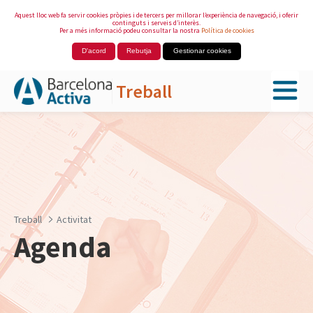
Aquest lloc web fa servir cookies pròpies i de tercers per millorar l’experiència de navegació, i oferir
continguts i serveis d’interès.
Per a més informació podeu consultar la nostra
Política de cookies
D'acord
Rebutja
Gestionar cookies
Treball
Salta al contingut principal
Treball
Activitat
Agenda