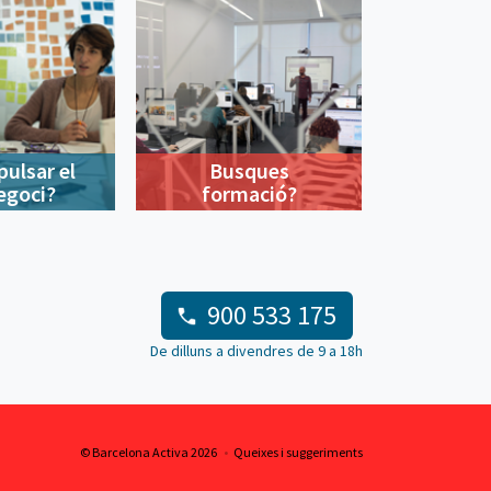
pulsar el
Busques
egoci?
formació?
900 533 175
De dilluns a divendres de 9 a 18h
© Barcelona Activa 2026
Queixes i suggeriments