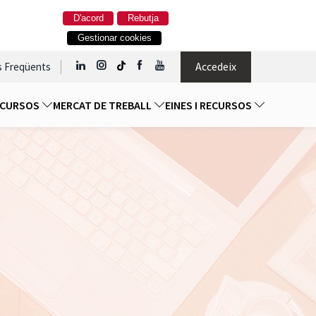
D'acord
Rebutja
Gestionar cookies
Accedeix
s Freqüents
I CURSOS
MERCAT DE TREBALL
EINES I RECURSOS