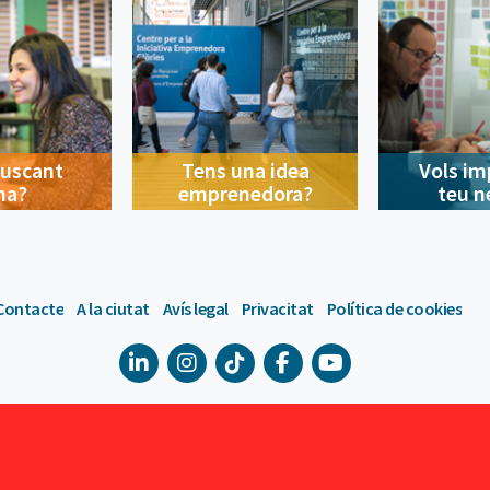
buscant
Tens una idea
Vols im
na?
emprenedora?
teu n
Contacte
A la ciutat
Avís legal
Privacitat
Política de cookies