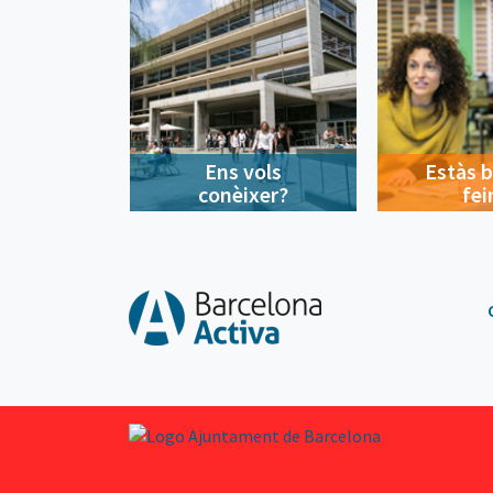
Ens vols
Estàs 
conèixer?
fei