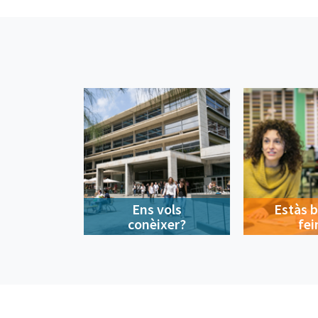
Ens vols
Estàs 
conèixer?
fei