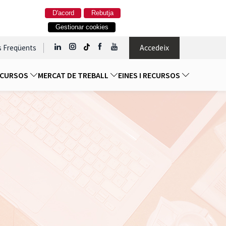
D'acord
Rebutja
Gestionar cookies
Accedeix
s Freqüents
I CURSOS
MERCAT DE TREBALL
EINES I RECURSOS