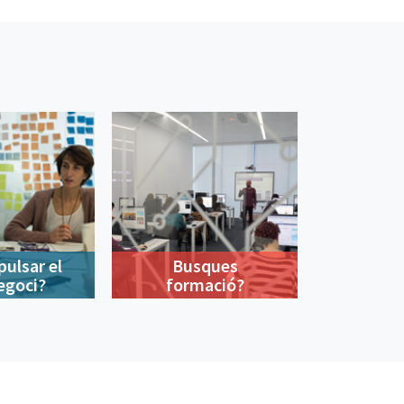
pulsar el
Busques
egoci?
formació?
900 533 175