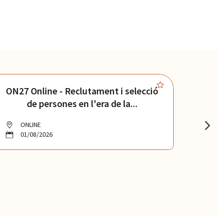
ON27 Online - Reclutament i selecció
ON4
de persones en l'era de la...
ONLINE
O
01/08/2026
0