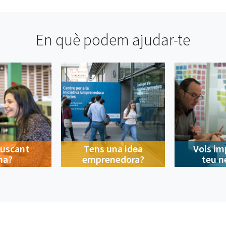
En què podem ajudar-te
buscant
Tens una idea
Vols im
na?
emprenedora?
teu n
Contacte
A la ciutat
Avís legal
Privacitat
Política de cookies