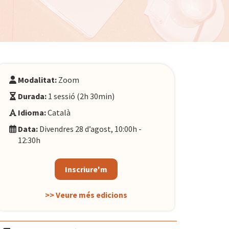
Modalitat:
Zoom
Durada:
1 sessió (2h 30min)
Idioma:
Català
Data:
Divendres 28 d’agost, 10:00h -
12:30h
Inscriure'm
>> Veure més edicions