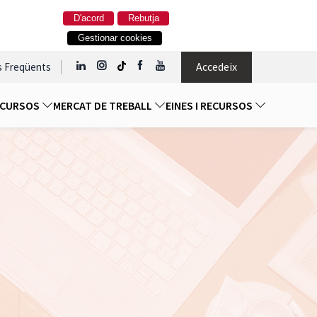
D'acord
Rebutja
Gestionar cookies
Accedeix
s Freqüents
I CURSOS
MERCAT DE TREBALL
EINES I RECURSOS