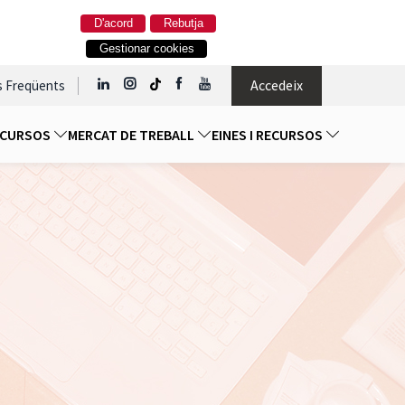
D'acord
Rebutja
Gestionar cookies
Accedeix
s Freqüents
I CURSOS
MERCAT DE TREBALL
EINES I RECURSOS