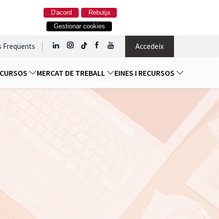
D'acord
Rebutja
Gestionar cookies
Accedeix
s Freqüents
I CURSOS
MERCAT DE TREBALL
EINES I RECURSOS