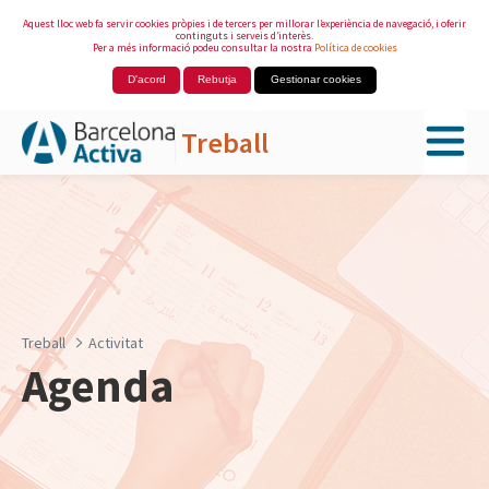
Aquest lloc web fa servir cookies pròpies i de tercers per millorar l’experiència de navegació, i oferir
continguts i serveis d’interès.
Per a més informació podeu consultar la nostra
Política de cookies
D'acord
Rebutja
Gestionar cookies
Treball
Salta al contingut principal
Treball
Activitat
Agenda