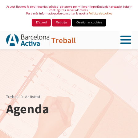
Aquest lloc web fa servir cookies pròpies i de tercers per millorar l’experiència de navegació, i oferir
continguts i serveis d’interès.
Per a més informació podeu consultar la nostra
Política de cookies
D'acord
Rebutja
Gestionar cookies
Treball
Salta al contingut principal
Treball
Activitat
Agenda