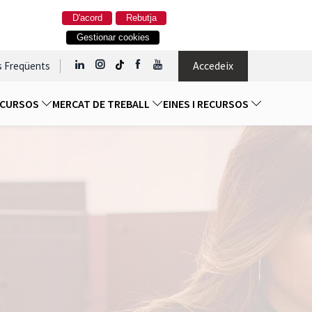
D'acord
Rebutja
Gestionar cookies
Accedeix
s Freqüents
I CURSOS
MERCAT DE TREBALL
EINES I RECURSOS