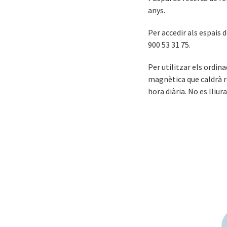
anys.
Per accedir als espais 
900 53 31 75.
Per utilitzar els ordin
magnètica que caldrà r
hora diària. No es lliu