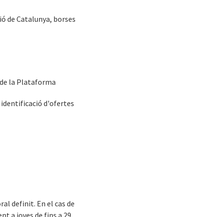
ió de Catalunya, borses
s de la Plataforma
identificació d'ofertes
al definit. En el cas de
nt a joves de fins a 29