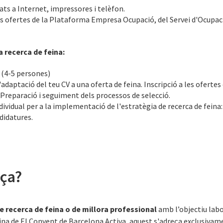
ts a Internet, impressores i telèfon.
les ofertes de la Plataforma Empresa Ocupació, del Servei d'Ocupac
recerca de feina:
 (4-5 persones)
'adaptació del teu CV a una oferta de feina. Inscripció a les oferte
reparació i seguiment dels processos de selecció.
idual per a la implementació de l'estratègia de recerca de feina: 
didatures.
eça?
 recerca de feina o de millora professional
amb l’objectiu labor
eina de El Convent de Barcelona Activa, aquest s'adreça exclusivame