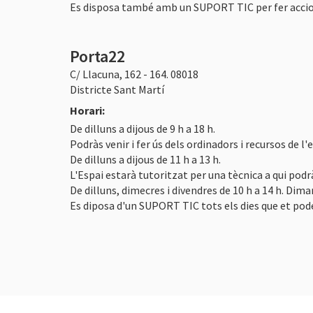
Es disposa també amb un SUPORT TIC per fer accions
Porta22
C/ Llacuna, 162 - 164. 08018
Districte Sant Martí
Horari:
De dilluns a dijous de 9 h a 18 h.
Podràs venir i fer ús dels ordinadors i recursos de 
De dilluns a dijous de 11 h a 13 h.
L'Espai estarà tutoritzat per una tècnica a qui podr
De dilluns, dimecres i divendres de 10 h a 14 h. Dimart
Es diposa d'un SUPORT TIC tots els dies que et pod