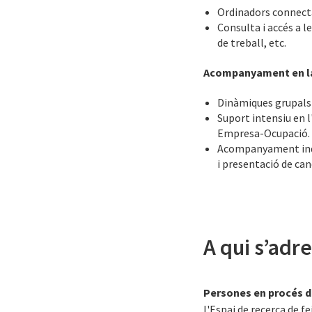
Ordinadors connecta
Consulta i accés a 
de treball, etc.
Acompanyament en la 
Dinàmiques grupals
Suport intensiu en l
Empresa-Ocupació. P
Acompanyament indiv
i presentació de can
A qui s’adr
Persones en procés de
l'Espai de recerca de f