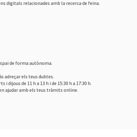
 digitals relacionades amb la recerca de feina.
l'espai de forma autònoma.
às adreçar els teus dubtes.
s i dijous de 11 h a 13 h i de 15:30 h a 17:30 h.
en ajudar amb els teus tràmits online.