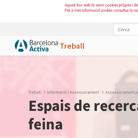
Aquest lloc web fa servir cookies pròpies i de 
Per a més informació podeu consultar la n
Treball
Salta al contingut principal
Treball
Informació I Assessorament
Assessorament pe
Espais de recerc
feina