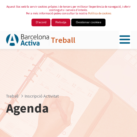
Aquest lloc web fa servir cookies pròpies i de tercers per millorar l’experiència de navegació, i oferir
continguts i serveis d’interès.
Per a més informació podeu consultar la nostra
Política de cookies
D'acord
Rebutja
Gestionar cookies
Treball
Salta al contingut principal
Treball
Inscripció Activitat
Agenda