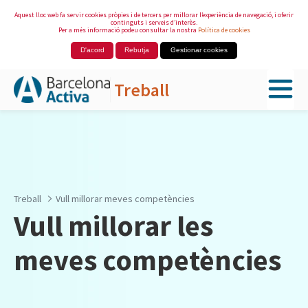
Aquest lloc web fa servir cookies pròpies i de tercers per millorar l’experiència de navegació, i oferir
continguts i serveis d’interès.
Per a més informació podeu consultar la nostra
Política de cookies
D'acord
Rebutja
Gestionar cookies
Treball
Salta al contingut principal
Treball
Vull millorar meves competències
Vull millorar les
meves competències