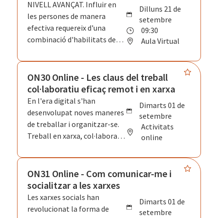
llenguatge corporal, les
NIVELL AVANÇAT. Influir en
dilluns 21 de
expressions facials i altres
les persones de manera
setembre
elements no verbals com el
efectiva requereix d'una
09:30
silenci, per comunicar-nos de
combinació d'habilitats de
Aula Virtual
manera més efectiva en
comunicació, empatia i
entorns personals i
estratègies psicològiques que
professionals. Perquè
cal conèixer i entrenar. La
ON30 Online - Les claus del treball
comunicar-se és molt més
influència és també una de
col·laboratiu eficaç remot i en xarxa
que fer ús de les paraules.
les claus del lideratge. En
En l'era digital s'han
dimarts 01 de
aquesta activitat coneixeràs
desenvolupat noves maneres
setembre
quins són els principis de la
de treballar i organitzar-se.
Activitats
influència social i aprendràs a
Treball en xarxa, col·laboratiu
online
posar-los en pràctica en
o treball en remot són alguns
contextos de treball en equip,
dels nous conceptes que han
lideratge i converses one-to-
vingut de la mà de les noves
ON31 Online - Com comunicar-me i
one.
tecnologies de la informació i
socialitzar a les xarxes
la comunicació. En aquest
Les xarxes socials han
dimarts 01 de
curs veuràs què caracteritza a
revolucionat la forma de
setembre
aquestes noves formes de