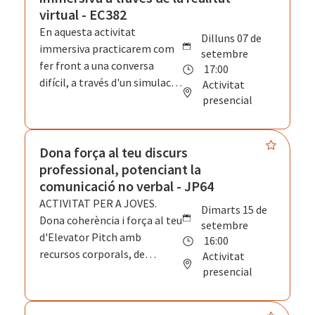
estudis de casos, entrenaràs
virtual - EC382
les habilitats clau necessàries
En aquesta activitat
dilluns 07 de
per a una bona negociació,
immersiva practicarem com
setembre
com la comunicació efectiva,
fer front a una conversa
17:00
la lectura de l'interlocutor/a i
difícil, a través d'un simulacre
Activitat
la creació de valor compartit.
en un entorn real i amb un
presencial
avatar d'IA generativa que et
donarà un feedback
instantani que t'ajudarà a
Dona força al teu discurs
detectar les teves àrees de
professional, potenciant la
millora.
comunicació no verbal - JP64
ACTIVITAT PER A JOVES.
dimarts 15 de
Dona coherència i força al teu
setembre
d'Elevator Pitch amb
16:00
recursos corporals, de
Activitat
moviment i vocals que gene-
presencial
rin impacte i confiança com a
candidat/a. Canvia el teu rang