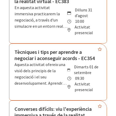
la realitat virtual - EC383
En aquesta activitat
dilluns 31
immersiva practicarem la
d’agost
negociació, a través d'un
10:00
simulacre en un entorn real i
Activitat
amb un avatar d'IA generativa
presencial
que et donarà un feedback
instantani que t'ajudarà a
detectar les teves àrees de
Tècniques i tips per aprendre a
millora.
negociar i aconseguir acords - EC354
Aquesta activitat ofereix una
dimarts 01 de
visió dels principis de la
setembre
negociació i el seu
09:30
desenvolupament. Aprendràs
Activitat
les tècniques essencials per
presencial
preparar, conduir i tancar
negociacions amb èxit;
mitjançant exercicis pràctics,
Converses difícils: viu l'experiència
dinàmiques gamificades i
immersiva a través de la realitat