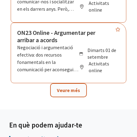
comunicar-nos i socialitzar
Activitats
treball i quines són les
en els darrers anys. Però,
online
competències que es precisen
aquesta comunicació digital
per treure el màxim
es regeix per les mateixes
rendiment a la teva feina i als
regles que altres
ON23 Online - Argumentar per
teus objectius.
comunicacions més
arribar a acords
"tradicionals". En aquest curs
Negociació i argumentació
dimarts 01 de
t'ensenyarem les diferències
efectiva: dos recursos
setembre
que has de tenir en compte
fonamentals en la
Activitats
per establir una estratègia de
comunicació per aconseguir
online
comunicació amb èxit, sigui
que tothom hi surti guanyant.
personal o professional.
Veure més
En què podem ajudar-te