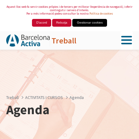
Aquest lloc web fa servir cookies pròpies i de tercers per millorar l’experiència de navegació, i oferir
continguts i serveis d’interès.
Per a més informació podeu consultar la nostra
Política de cookies
D'acord
Rebutja
Gestionar cookies
Treball
Salta al contingut principal
Treball
ACTIVITATS I CURSOS
Agenda
Agenda