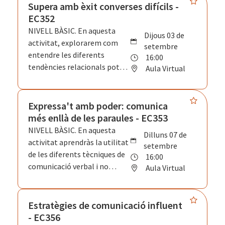
expressiu per una
Supera amb èxit converses difícils -
comunicació ampliada i
EC352
potent, alineant els canals de
NIVELL BÀSIC. En aquesta
dijous 03 de
percepció i transmissió per a
activitat, explorarem com
setembre
què el missatge arribi com
entendre les diferents
16:00
vols. Genera sintonia amb
tendències relacionals pot
Aula Virtual
l'altra part i troba seguretat
millorar la comunicació i la
a través del joc, el moviment i
col·laboració. Aprendrem a
eines teatrals.
identificar les necessitats de
Expressa't amb poder: comunica
cada estil per escoltar i
més enllà de les paraules - EC353
sentir-nos escoltats. Valorem
NIVELL BÀSIC. En aquesta
dilluns 07 de
les diferències individuals per
activitat aprendràs la utilitat
setembre
desenvolupar habilitats que
de les diferents tècniques de
16:00
fomentin ambients
comunicació verbal i no
Aula Virtual
col·laboratius amb una
verbal i entrenaràs les més
comunicació respectuosa i
importants. Ens enfocarem
efectiva.
en com les persones usem les
Estratègies de comunicació influent
paraules, el to de veu, el
- EC356