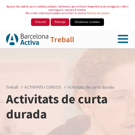
Aquest lloc web fa servir cookies pròpies i de tercers per millorar l’experiència de navegació, i oferir
continguts i serveis d’interès.
Per a més informació podeu consultar la nostra
Política de cookies
D'acord
Rebutja
Gestionar cookies
Treball
Salta al contingut principal
Treball
ACTIVITATS I CURSOS
Activitats de curta durada
Activitats de curta
durada