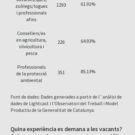
61.91%
1293
zoòlegs/logues
i professionals
afins
Consellers/es
en agricultura,
64.93%
226
silvicultura i
pesca
Professionals
85.13%
351
de la protecció
ambiental
Font de dades: Dades generades a partir de l`anàlisi de
dades de Lightcast i l'Observatori del Treball i Model
Productiu de la Generalitat de Catalunya.
Quina experiència es demana a les vacants?