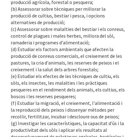
producció agrícola, forestal o pesquera;
(b) Assessorar sobre tècniques per millorar la
producció de cultius, bestiar i pesca, i opcions
alternatives de producció;
(c) Assessorar sobre malalties del bestiar i els conreus,
control de plagues i males herbes, millora del sòl,
ramaderia i programes d'alimentació;
(d) Estudiar els factors ambientals que afecten la
producció de conreus comercials, el creixement de les
pastures, la cria d'animals, les reserves de peixos i el
creixement i la salut dels arbres forestals;
(e) Estudiar els efectes de les tècniques de cultiu, els
sòls, els insectes, les malalties i les pràctiques
pesqueres en el rendiment dels animals, els cultius, els
boscos i les reserves pesqueres;
(f) Estudiar la migració, el creixement, l'alimentació i
la reproducció dels peixos i dissenyar mètodes per
recollir, fertilitzar, incubar i descloure ous de peixos;
(g) Investigar les característiques, la capacitat d'ús i la
productivitat dels sòls i aplicar els resultats al
desenvolupament de pràctiques agrícoles, hortícoles i