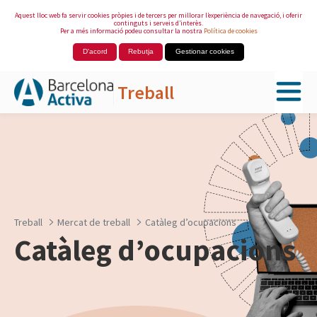
Aquest lloc web fa servir cookies pròpies i de tercers per millorar l’experiència de navegació, i oferir
continguts i serveis d’interès.
Per a més informació podeu consultar la nostra
Política de cookies
D'acord
Rebutja
Gestionar cookies
Treball
Salta al contingut principal
Treball
Mercat de treball
Catàleg d’ocupacions
Catàleg d’ocupacions