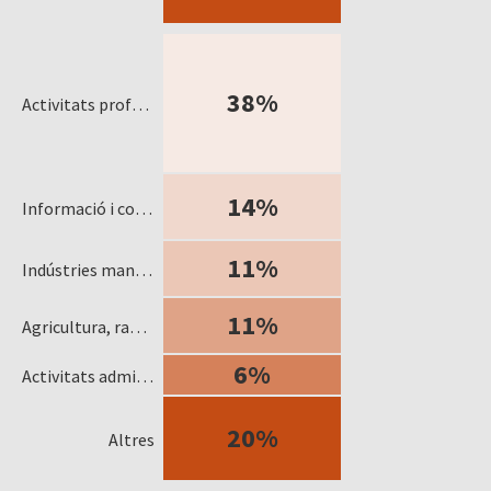
38%
Activitats professionals, científiques i tècniques
14%
Informació i comunicacions
11%
Indústries manufactureres
11%
Agricultura, ramaderia, silvicultura i pesca
6%
Activitats administratives i serveis auxiliars
20%
Altres