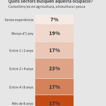
Quins sectors busquen aquesta ocupació?
Consellers/es en agricultura, silvicultura i pesca
7%
Sense experiència
19%
Menys d'1 any
17%
Entre 1 i 2 anys
23%
Entre 2 i 4 anys
17%
Entre 4 i 8 anys
17%
Més de 8 anys