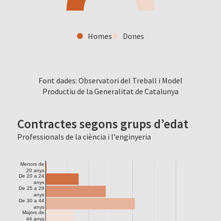
Homes
Dones
Font dades: Observatori del Treball i Model
Productiu de la Generalitat de Catalunya
Contractes segons grups d’edat
Professionals de la ciència i l'enginyeria
Menors de
20 anys
De 20 a 24
anys
De 25 a 29
anys
De 30 a 44
anys
Majors de
44 anys