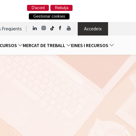
D'acord
Rebutja
Gestionar cookies
Accedeix
s Freqüents
I CURSOS
MERCAT DE TREBALL
EINES I RECURSOS