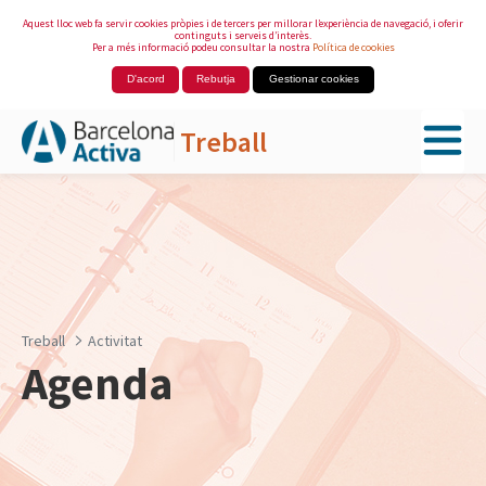
Aquest lloc web fa servir cookies pròpies i de tercers per millorar l’experiència de navegació, i oferir
continguts i serveis d’interès.
Per a més informació podeu consultar la nostra
Política de cookies
D'acord
Rebutja
Gestionar cookies
Treball
Salta al contingut principal
Treball
Activitat
Agenda