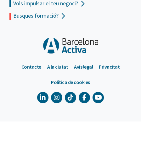
Vols impulsar el teu negoci?
Busques formació?
Contacte
A la ciutat
Avís legal
Privacitat
Política de cookies
900 533 175
De dilluns a divendres de 9 a 18h