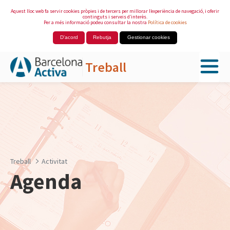
Aquest lloc web fa servir cookies pròpies i de tercers per millorar l’experiència de navegació, i oferir
continguts i serveis d’interès.
Per a més informació podeu consultar la nostra
Política de cookies
D'acord
Rebutja
Gestionar cookies
Treball
Salta al contingut principal
Treball
Activitat
Agenda