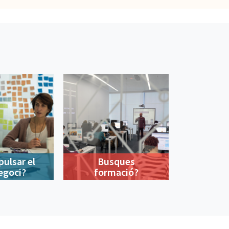
pulsar el
Busques
egoci?
formació?
900 533 175