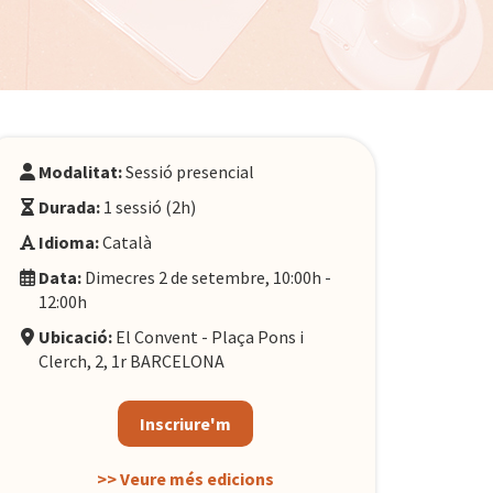
Modalitat:
Sessió presencial
Durada:
1 sessió (2h)
Idioma:
Català
Data:
Dimecres 2 de setembre, 10:00h -
12:00h
Ubicació:
El Convent - Plaça Pons i
Clerch, 2, 1r BARCELONA
Inscriure'm
>> Veure més edicions