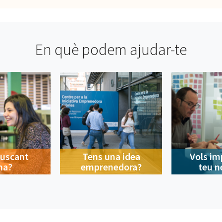
En què podem ajudar-te
buscant
Tens una idea
Vols im
na?
emprenedora?
teu n
Contacte
A la ciutat
Avís legal
Privacitat
Política de cookies