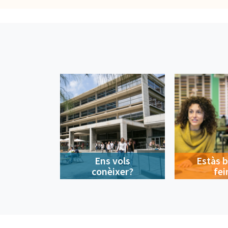
Ens vols
Estàs 
conèixer?
fei