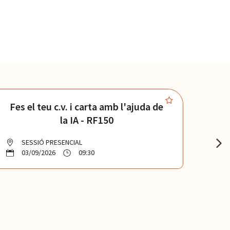
Fes el teu c.v. i carta amb l'ajuda de
Apro
la IA - RF150
SESSIÓ PRESENCIAL
S
03/09/2026
09:30
0