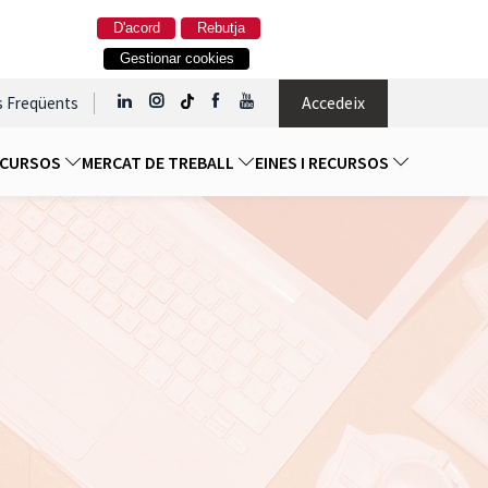
D'acord
Rebutja
Gestionar cookies
Accedeix
s Freqüents
I CURSOS
MERCAT DE TREBALL
EINES I RECURSOS