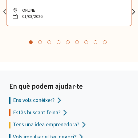
ONLINE
01/08/2026
En què podem ajudar-te
Ens vols
conèixer?
Estàs buscant feina?
Tens una idea emprenedora?
Vols impulsar el teu negoci?