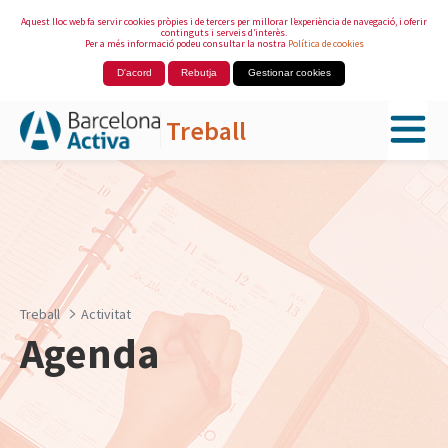
Aquest lloc web fa servir cookies pròpies i de tercers per millorar l’experiència de navegació, i oferir
continguts i serveis d’interès.
Per a més informació podeu consultar la nostra
Política de cookies
D'acord
Rebutja
Gestionar cookies
Treball
Salta al contingut principal
Treball
Activitat
Agenda