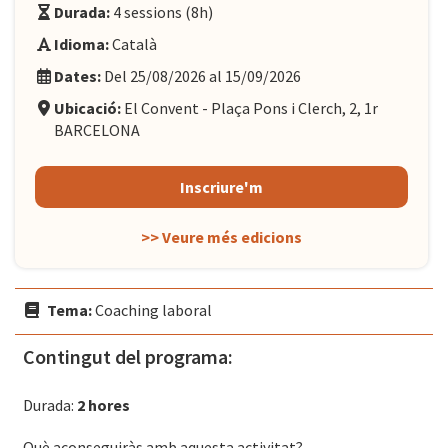
Durada:
4 sessions (8h)
Idioma:
Català
Dates:
Del 25/08/2026 al 15/09/2026
Ubicació:
El Convent - Plaça Pons i Clerch, 2, 1r
BARCELONA
Inscriure'm
>> Veure més edicions
Tema:
Coaching laboral
Contingut del programa:
Durada:
2 hores
Què aconseguiràs amb aquesta activitat?