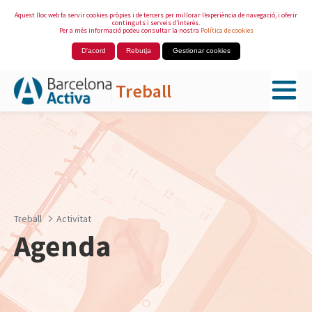
Aquest lloc web fa servir cookies pròpies i de tercers per millorar l’experiència de navegació, i oferir
continguts i serveis d’interès.
Per a més informació podeu consultar la nostra
Política de cookies
D'acord
Rebutja
Gestionar cookies
Treball
Salta al contingut principal
Treball
Activitat
Agenda