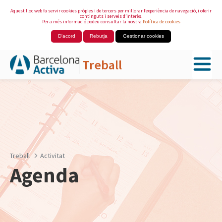
Aquest lloc web fa servir cookies pròpies i de tercers per millorar l’experiència de navegació, i oferir
continguts i serveis d’interès.
Per a més informació podeu consultar la nostra
Política de cookies
D'acord
Rebutja
Gestionar cookies
Treball
Salta al contingut principal
Treball
Activitat
Agenda