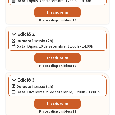
Data:
Dijous 3 de setembre, 12:00h - 14:00h
Modalitat:
Sessió presencial
Inscriure'm
Idioma:
Català
Places disponibles: 15
Data:
Dijous 3 de setembre, 12:00h - 14:00h
El Convent
- Plaça Pons i Clerch, 2, 1r BARCELONA
Edició 2
Durada:
1 sessió (2h)
Data:
Dijous 10 de setembre, 12:00h - 14:00h
Modalitat:
Sessió presencial
Inscriure'm
Idioma:
Català
Places disponibles: 18
Data:
Dijous 10 de setembre, 12:00h - 14:00h
El Convent
- Plaça Pons i Clerch, 2, 1r BARCELONA
Edició 3
Durada:
1 sessió (2h)
Data:
Divendres 25 de setembre, 12:00h - 14:00h
Modalitat:
Sessió presencial
Inscriure'm
Idioma:
Català
Places disponibles: 18
Data:
Divendres 25 de setembre, 12:00h - 14:00h