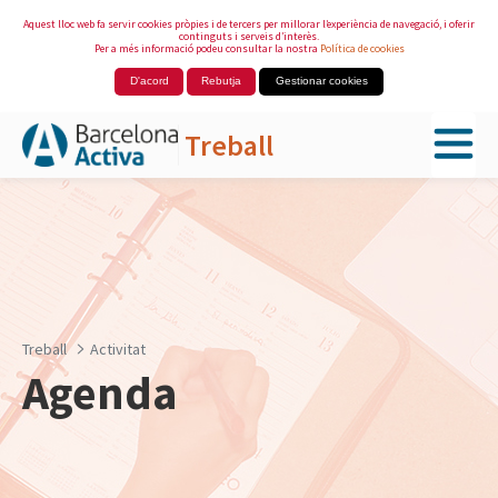
Aquest lloc web fa servir cookies pròpies i de tercers per millorar l’experiència de navegació, i oferir
continguts i serveis d’interès.
Per a més informació podeu consultar la nostra
Política de cookies
D'acord
Rebutja
Gestionar cookies
Treball
Salta al contingut principal
Treball
Activitat
Agenda