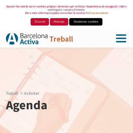
Aquest lloc web fa servir cookies pròpies i de tercers per millorar l’experiència de navegació, i oferir
continguts i serveis d’interès.
Per a més informació podeu consultar la nostra
Política de cookies
D'acord
Rebutja
Gestionar cookies
Treball
Salta al contingut principal
Treball
Activitat
Agenda