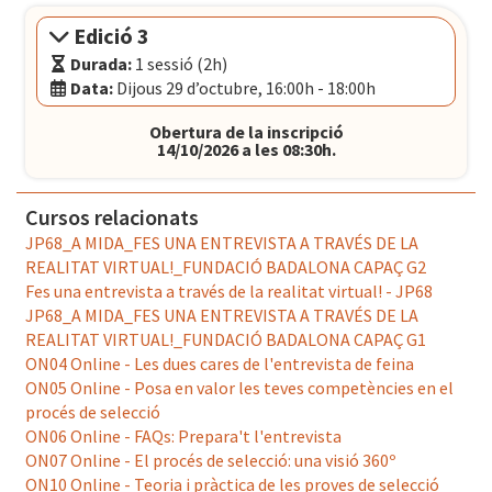
El Convent
- Plaça Pons i Clerch, 2, 1r BARCELONA
Edició 3
Durada:
1 sessió (2h)
Data:
Dijous 29 d’octubre, 16:00h - 18:00h
Modalitat:
Sessió presencial
Obertura de la inscripció
Idioma:
Català
14/10/2026 a les 08:30h.
Data:
Dijous 29 d’octubre, 16:00h - 18:00h
El Convent
- Plaça Pons i Clerch, 2, 1r BARCELONA
Cursos relacionats
JP68_A MIDA_FES UNA ENTREVISTA A TRAVÉS DE LA
REALITAT VIRTUAL!_FUNDACIÓ BADALONA CAPAÇ G2
Fes una entrevista a través de la realitat virtual! - JP68
JP68_A MIDA_FES UNA ENTREVISTA A TRAVÉS DE LA
REALITAT VIRTUAL!_FUNDACIÓ BADALONA CAPAÇ G1
ON04 Online - Les dues cares de l'entrevista de feina
ON05 Online - Posa en valor les teves competències en el
procés de selecció
ON06 Online - FAQs: Prepara't l'entrevista
ON07 Online - El procés de selecció: una visió 360º
ON10 Online - Teoria i pràctica de les proves de selecció