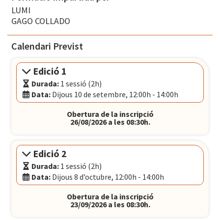
LUMI
GAGO COLLADO
Calendari Previst
Edició 1
Durada:
1 sessió (2h)
Data:
Dijous 10 de setembre, 12:00h - 14:00h
Modalitat:
Sessió presencial
Obertura de la inscripció
Idioma:
Català
26/08/2026 a les 08:30h.
Data:
Dijous 10 de setembre, 12:00h - 14:00h
El Convent
- Plaça Pons i Clerch, 2, 1r BARCELONA
Edició 2
Durada:
1 sessió (2h)
Data:
Dijous 8 d’octubre, 12:00h - 14:00h
Modalitat:
Sessió presencial
Obertura de la inscripció
Idioma:
Català
23/09/2026 a les 08:30h.
Data:
Dijous 8 d’octubre, 12:00h - 14:00h