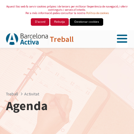
Aquest lloc web fa servir cookies pròpies i de tercers per millorar l’experiència de navegació, i oferir
continguts i serveis d’interès.
Per a més informació podeu consultar la nostra
Política de cookies
D'acord
Rebutja
Gestionar cookies
Treball
Salta al contingut principal
Treball
Activitat
Agenda