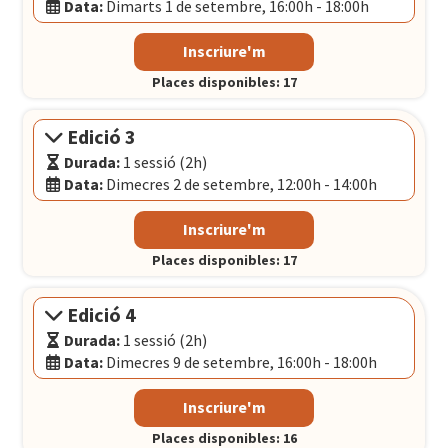
Data:
Dimarts 1 de setembre, 16:00h - 18:00h
Modalitat:
Sessió presencial
Inscriure'm
Idioma:
Català
Places disponibles: 17
Data:
Dimarts 1 de setembre, 16:00h - 18:00h
El Convent
- Plaça Pons i Clerch, 2, 1r BARCELONA
Edició 3
Durada:
1 sessió (2h)
Data:
Dimecres 2 de setembre, 12:00h - 14:00h
Modalitat:
Sessió presencial
Inscriure'm
Idioma:
Català
Places disponibles: 17
Data:
Dimecres 2 de setembre, 12:00h - 14:00h
El Convent
- Plaça Pons i Clerch, 2, 1r BARCELONA
Edició 4
Durada:
1 sessió (2h)
Data:
Dimecres 9 de setembre, 16:00h - 18:00h
Modalitat:
Sessió presencial
Inscriure'm
Idioma:
Català
Places disponibles: 16
Data:
Dimecres 9 de setembre, 16:00h - 18:00h