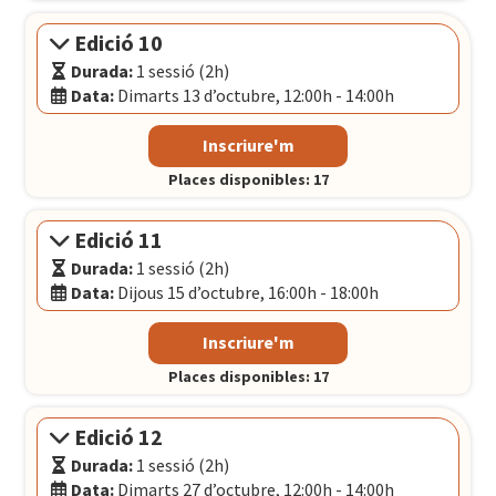
El Convent
- Plaça Pons i Clerch, 2, 1r BARCELONA
Edició 10
Durada:
1 sessió (2h)
Data:
Dimarts 13 d’octubre, 12:00h - 14:00h
Modalitat:
Sessió presencial
Inscriure'm
Idioma:
Català
Places disponibles: 17
Data:
Dimarts 13 d’octubre, 12:00h - 14:00h
El Convent
- Plaça Pons i Clerch, 2, 1r BARCELONA
Edició 11
Durada:
1 sessió (2h)
Data:
Dijous 15 d’octubre, 16:00h - 18:00h
Modalitat:
Sessió presencial
Inscriure'm
Idioma:
Català
Places disponibles: 17
Data:
Dijous 15 d’octubre, 16:00h - 18:00h
El Convent
- Plaça Pons i Clerch, 2, 1r BARCELONA
Edició 12
Durada:
1 sessió (2h)
Data:
Dimarts 27 d’octubre, 12:00h - 14:00h