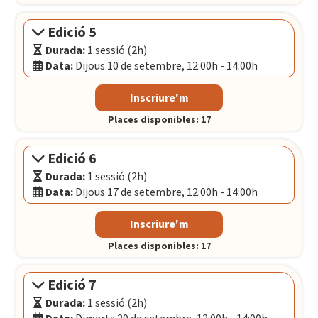
El Convent
- Plaça Pons i Clerch, 2, 1r BARCELONA
Edició 5
Durada:
1 sessió (2h)
Data:
Dijous 10 de setembre, 12:00h - 14:00h
Modalitat:
Sessió presencial
Inscriure'm
Idioma:
Català
Places disponibles: 17
Data:
Dijous 10 de setembre, 12:00h - 14:00h
El Convent
- Plaça Pons i Clerch, 2, 1r BARCELONA
Edició 6
Durada:
1 sessió (2h)
Data:
Dijous 17 de setembre, 12:00h - 14:00h
Modalitat:
Sessió presencial
Inscriure'm
Idioma:
Català
Places disponibles: 17
Data:
Dijous 17 de setembre, 12:00h - 14:00h
El Convent
- Plaça Pons i Clerch, 2, 1r BARCELONA
Edició 7
Durada:
1 sessió (2h)