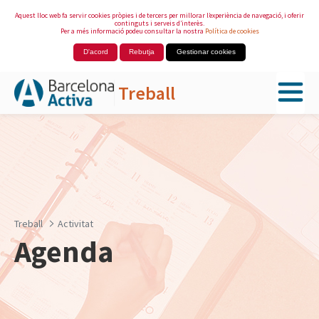
Aquest lloc web fa servir cookies pròpies i de tercers per millorar l’experiència de navegació, i oferir
continguts i serveis d’interès.
Per a més informació podeu consultar la nostra
Política de cookies
D'acord
Rebutja
Gestionar cookies
Treball
Salta al contingut principal
Treball
Activitat
Agenda