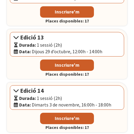
Modalitat:
Sessió presencial
Inscriure'm
Idioma:
Català
Places disponibles: 17
Data:
Dimarts 27 d’octubre, 12:00h - 14:00h
El Convent
- Plaça Pons i Clerch, 2, 1r BARCELONA
Edició 13
Durada:
1 sessió (2h)
Data:
Dijous 29 d’octubre, 12:00h - 14:00h
Modalitat:
Sessió presencial
Inscriure'm
Idioma:
Català
Places disponibles: 17
Data:
Dijous 29 d’octubre, 12:00h - 14:00h
El Convent
- Plaça Pons i Clerch, 2, 1r BARCELONA
Edició 14
Durada:
1 sessió (2h)
Data:
Dimarts 3 de novembre, 16:00h - 18:00h
Modalitat:
Sessió presencial
Inscriure'm
Idioma:
Català
Places disponibles: 17
Data:
Dimarts 3 de novembre, 16:00h - 18:00h