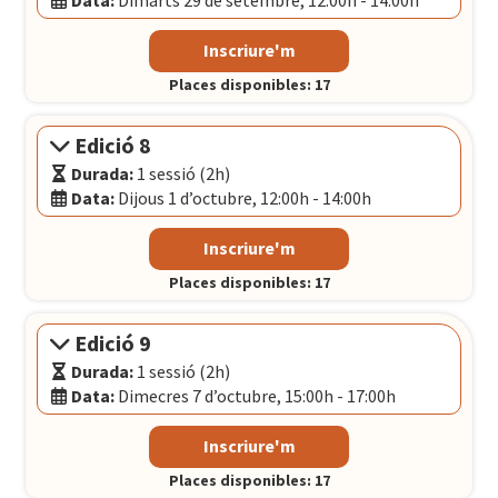
Data:
Dimarts 29 de setembre, 12:00h - 14:00h
Modalitat:
Sessió presencial
Inscriure'm
Idioma:
Català
Places disponibles: 17
Data:
Dimarts 29 de setembre, 12:00h - 14:00h
El Convent
- Plaça Pons i Clerch, 2, 1r BARCELONA
Edició 8
Durada:
1 sessió (2h)
Data:
Dijous 1 d’octubre, 12:00h - 14:00h
Modalitat:
Sessió presencial
Inscriure'm
Idioma:
Català
Places disponibles: 17
Data:
Dijous 1 d’octubre, 12:00h - 14:00h
El Convent
- Plaça Pons i Clerch, 2, 1r BARCELONA
Edició 9
Durada:
1 sessió (2h)
Data:
Dimecres 7 d’octubre, 15:00h - 17:00h
Modalitat:
Sessió presencial
Inscriure'm
Idioma:
Català
Places disponibles: 17
Data:
Dimecres 7 d’octubre, 15:00h - 17:00h