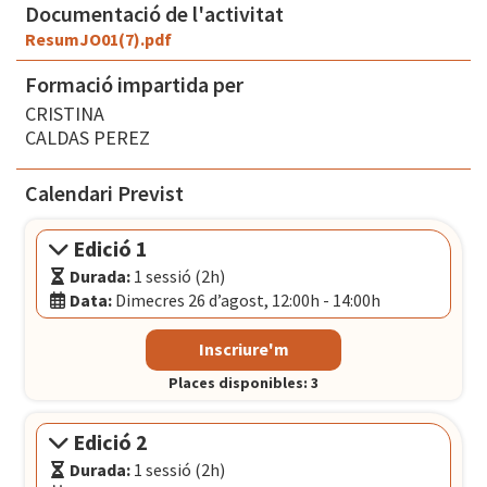
Documentació de l'activitat
ResumJO01(7).pdf
Formació impartida per
CRISTINA
CALDAS PEREZ
Calendari Previst
Edició 1
Durada:
1 sessió (2h)
Data:
Dimecres 26 d’agost, 12:00h - 14:00h
Modalitat:
Sessió presencial
Inscriure'm
Idioma:
Català
Places disponibles: 3
Data:
Dimecres 26 d’agost, 12:00h - 14:00h
El Convent
- Plaça Pons i Clerch, 2, 1r BARCELONA
Edició 2
Durada:
1 sessió (2h)