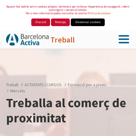
Aquest lloc web fa servir cookies pròpies i de tercers per millorar l’experiència de navegació, i oferir
continguts i serveis d’interès.
Per a més informació podeu consultar la nostra
Política de cookies
D'acord
Rebutja
Gestionar cookies
Treball
Salta al contingut principal
Treball
ACTIVITATS I CURSOS
Formació per a joves
Mercats
Treballa al comerç de
proximitat