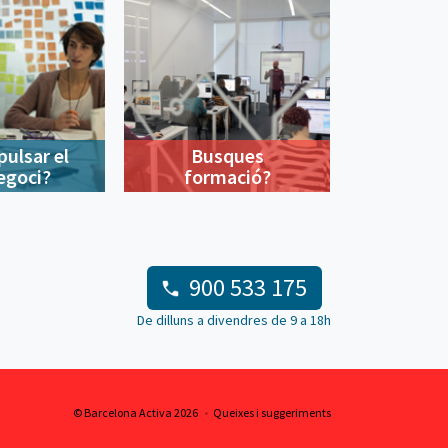
pulsar el
Busques
egoci?
formació?
900 533 175
De dilluns a divendres de 9 a 18h
© Barcelona Activa 2026
Queixes i suggeriments