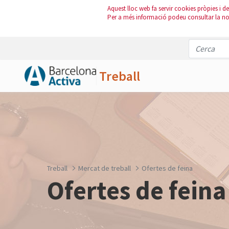
Aquest lloc web fa servir cookies pròpies i de 
Per a més informació podeu consultar la n
Treball
Salta al contingut principal
Treball
Mercat de treball
Ofertes de feina
Ofertes de feina