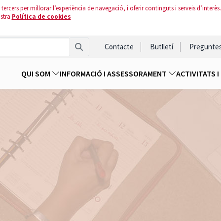
tercers per millorar l’experiència de navegació, i oferir continguts i serveis d’interès.
ostra
Política de cookies
Contacte
Butlletí
Pregunte
QUI SOM
INFORMACIÓ I ASSESSORAMENT
ACTIVITATS 