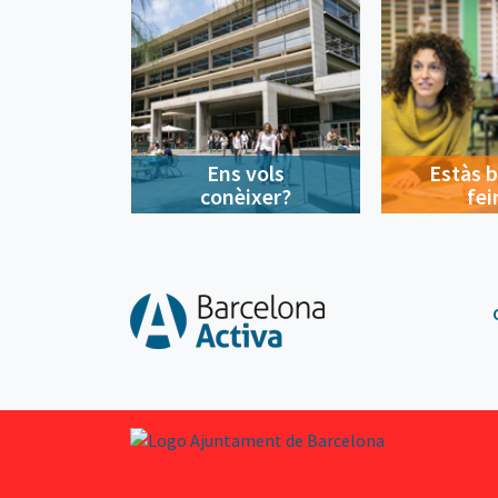
Ens vols
Estàs 
conèixer?
fei