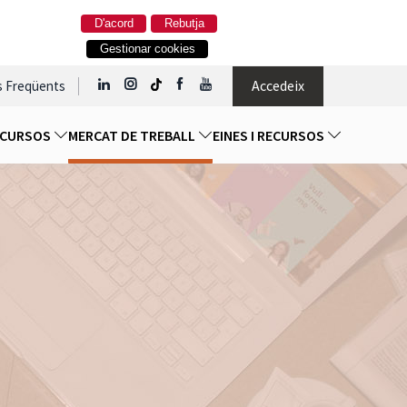
D'acord
Rebutja
Gestionar cookies
Accedeix
s Freqüents
I CURSOS
MERCAT DE TREBALL
EINES I RECURSOS