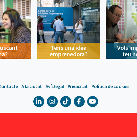
buscant
Tens una idea
Vols im
na?
emprenedora?
teu n
Contacte
A la ciutat
Avís legal
Privacitat
Política de cookies