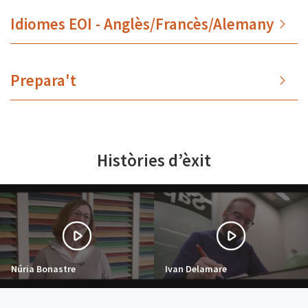
Idiomes EOI - Anglès/Francès/Alemany
Prepara't
Històries d’èxit
Núria Bonastre
Ivan Delamare