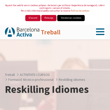
Aquest lloc web fa servir cookies pròpies i de tercers per millorar l’experiència de navegació, i oferir
continguts i serveis d’interès.
Per a més informació podeu consultar la nostra
Política de cookies
D'acord
Rebutja
Gestionar cookies
Treball
Salta al contingut principal
Treball
ACTIVITATS I CURSOS
Formació tècnico-professional
Reskilling idiomes
Reskilling Idiomes