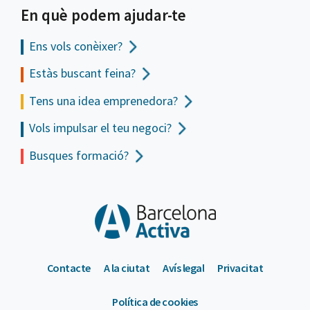
En què podem ajudar-te
Ens vols
conèixer?
Estàs buscant feina?
Tens una idea emprenedora?
Vols impulsar el teu negoci?
Busques formació?
Contacte
A la ciutat
Avís legal
Privacitat
Política de cookies