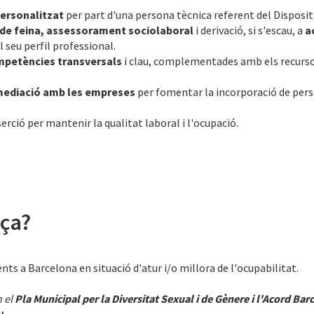
rsonalitzat
per part d'una persona tècnica referent del Disposi
 de feina, assessorament sociolaboral
i derivació, si s'escau, a
a
 seu perfil professional.
mpetències transversals
i clau, complementades amb els recurso
rmediació amb les empreses
per fomentar la incorporació de pers
serció per mantenir la qualitat laboral i l'ocupació.
eça?
nts a Barcelona en situació d'atur i/o millora de l'ocupabilitat.
 el
Pla Municipal per la Diversitat Sexual i de Gènere i l'Acord Bar