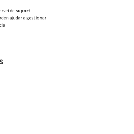
servei de
suport
oden ajudar a gestionar
cia
s