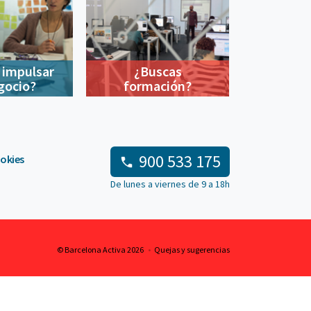
 impulsar
¿Buscas
gocio?
formación?
900 533 175
ookies
De lunes a viernes de 9 a 18h
© Barcelona Activa 2026
Quejas y sugerencias