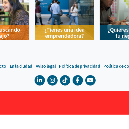
buscando
¿Tienes una idea
¿Quieres
ajo?
emprendedora?
tu ne
cto
En la ciudad
Aviso legal
Política de privacidad
Política de c