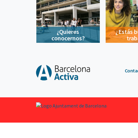
¿Quieres
¿Estás 
conocernos?
trab
Conta