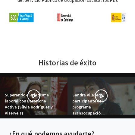
Historias de éxito
Superando el edadisme
Sandra Vilaseca,
laboral con Barcelona
participante del
Activa (Sílvia Rodríguez y
programa
Viserveis)
Transocupació.
¿En qué podemos ayudarte?