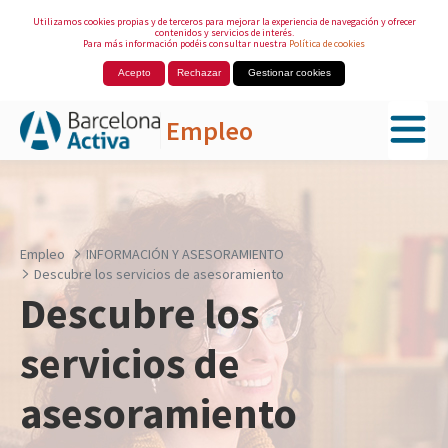
Utilizamos cookies propias y de terceros para mejorar la experiencia de navegación y ofrecer
contenidos y servicios de interés.
Para más información podéis consultar nuestra
Política de cookies
Acepto
Rechazar
Gestionar cookies
Empleo
Saltar al contenido principal
Empleo
INFORMACIÓN Y ASESORAMIENTO
Descubre los servicios de asesoramiento
Descubre los
servicios de
asesoramiento