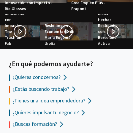
Innovación con Impacto -
Crea Empleo Plus -
LOT -
BielGlasses
Frapont
Innovación
Ideas
con
Hechas
Impacto -
Reskilling en
Realidad
The
Economía Verde -
con
Trashion
María Eugenia
Barcelona
Fab
Ureña
Activa
¿En qué podemos ayudarte?
¿Quieres conocernos?
¿Estás buscando trabajo?
¿Tienes una idea emprendedora?
¿Quieres impulsar tu negocio?
¿Buscas formación?