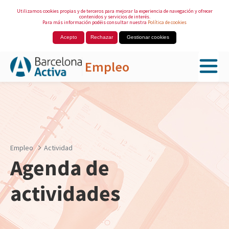
Utilizamos cookies propias y de terceros para mejorar la experiencia de navegación y ofrecer
contenidos y servicios de interés.
Para más información podéis consultar nuestra
Política de cookies
Acepto
Rechazar
Gestionar cookies
Empleo
Saltar al contenido principal
Empleo
Actividad
Agenda de
actividades