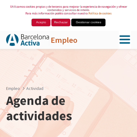
Utilizamos cookies propias y de terceros para mejorar la experiencia de navegación y ofrecer
contenidos y servicios de interés.
Para más información podéis consultar nuestra
Política de cookies
Acepto
Rechazar
Gestionar cookies
Empleo
Saltar al contenido principal
Empleo
Actividad
Agenda de
actividades