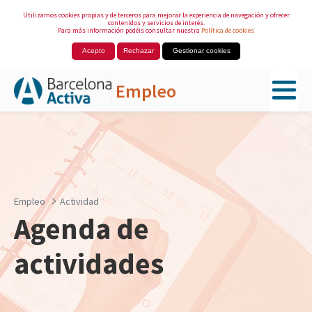
Utilizamos cookies propias y de terceros para mejorar la experiencia de navegación y ofrecer
contenidos y servicios de interés.
Para más información podéis consultar nuestra
Política de cookies
Acepto
Rechazar
Gestionar cookies
Empleo
Saltar al contenido principal
Empleo
Actividad
Agenda de
actividades