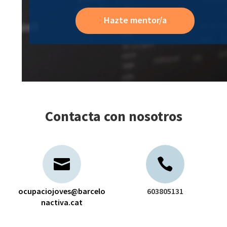
Hazte mentor/a
Contacta con nosotros
ocupaciojoves@barcelo
603805131
nactiva.cat