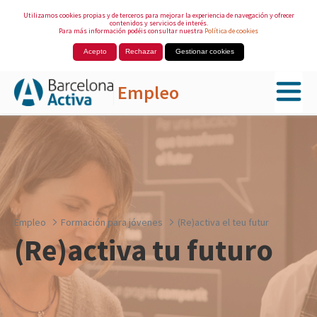
Utilizamos cookies propias y de terceros para mejorar la experiencia de navegación y ofrecer
contenidos y servicios de interés.
Para más información podéis consultar nuestra
Política de cookies
Acepto
Rechazar
Gestionar cookies
Empleo
Saltar al contenido principal
Empleo
Formación para jóvenes
(Re)activa el teu futur
(Re)activa tu futuro