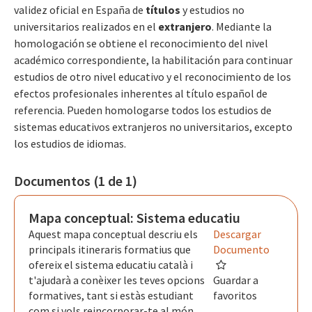
validez oficial en España de
títulos
y estudios no
universitarios realizados en el
extranjero
. Mediante la
homologación se obtiene el reconocimiento del nivel
académico correspondiente, la habilitación para continuar
estudios de otro nivel educativo y el reconocimiento de los
efectos profesionales inherentes al título español de
referencia. Pueden homologarse todos los estudios de
sistemas educativos extranjeros no universitarios, excepto
los estudios de idiomas.
Documentos (1 de 1)
Mapa conceptual: Sistema educatiu
Aquest mapa conceptual descriu els
Descargar
principals itineraris formatius que
Documento
ofereix el sistema educatiu català i
t'ajudarà a conèixer les teves opcions
Guardar a
formatives, tant si estàs estudiant
favoritos
com si vols reincorporar-te al món