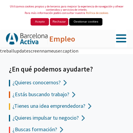
Utilizamos cookies propias y de terceros para mejorar la experiencia de navegación y ofrecer
contenidos y servicios de interés.
Para más información podéis consultar nuestra
Política de cookies
Acepto
Rechazar
Gestionar cookies
Empleo
treballupdatescreennameuser.caption
Saltar al contenido principal
¿En qué podemos ayudarte?
¿Quieres conocernos?
¿Estás buscando trabajo?
¿Tienes una idea emprendedora?
¿Quieres impulsar tu negocio?
¿Buscas formación?