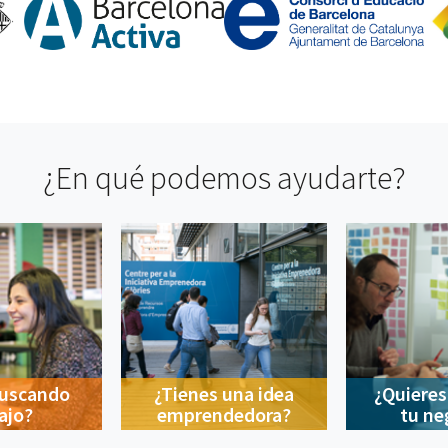
¿En qué podemos ayudarte?
buscando
¿Tienes una idea
¿Quieres
ajo?
emprendedora?
tu ne