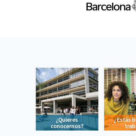
¿Quieres
¿Estás 
conocernos?
trab