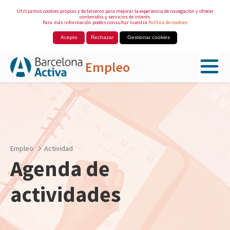
Utilizamos cookies propias y de terceros para mejorar la experiencia de navegación y ofrecer
contenidos y servicios de interés.
Para más información podéis consultar nuestra
Política de cookies
Acepto
Rechazar
Gestionar cookies
Empleo
Saltar al contenido principal
Empleo
Actividad
Agenda de
actividades