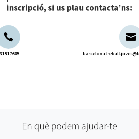
inscripció, si us plau contacta’ns:
31517605
barcelonatreball.joves@b
En què podem ajudar-te