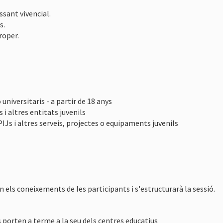
ssant vivencial.
s.
roper.
 universitaris - a partir de 18 anys
 i altres entitats juvenils
PIJs i altres serveis, projectes o equipaments juvenils
n els coneixements de les participants i s'estructurarà la sessió.
 porten a terme a la seu dels centres educatius