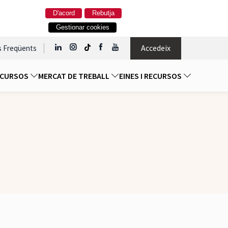
D'acord
Rebutja
Gestionar cookies
Accedeix
s Freqüents
I CURSOS
MERCAT DE TREBALL
EINES I RECURSOS