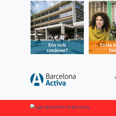
Ens vols
Estàs 
conèixer?
fei