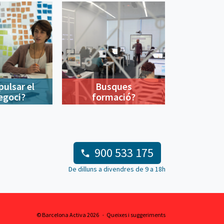
pulsar el
Busques
egoci?
formació?
900 533 175
De dilluns a divendres de 9 a 18h
© Barcelona Activa 2026
Queixes i suggeriments