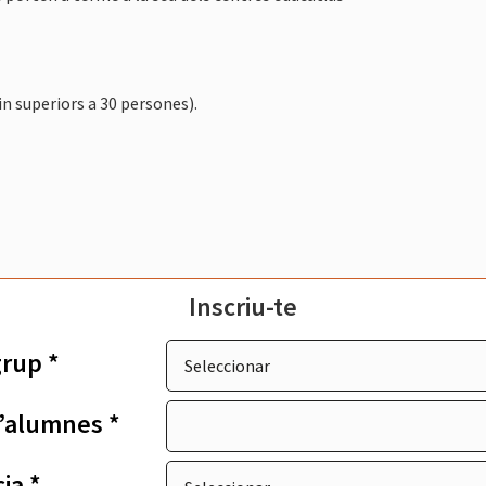
n superiors a 30 persones).
Inscriu-te
grup *
’alumnes *
ia *