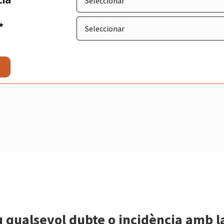
*
s
u qualsevol dubte o incidència amb l