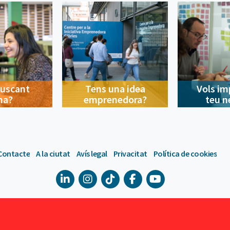
buscant
Tens una idea
Vols im
na?
emprenedora?
teu n
Contacte
A la ciutat
Avís legal
Privacitat
Política de cookies