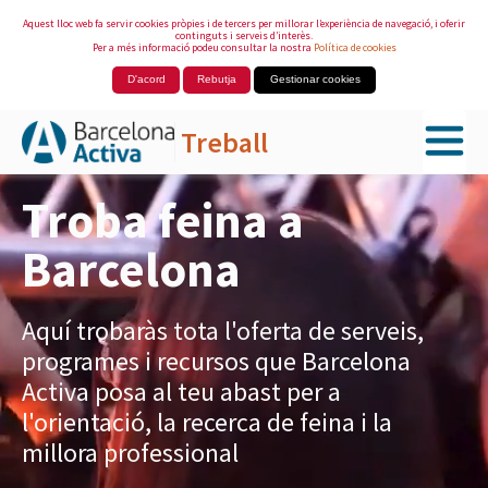
Aquest lloc web fa servir cookies pròpies i de tercers per millorar l’experiència de navegació, i oferir
continguts i serveis d’interès.
Per a més informació podeu consultar la nostra
Política de cookies
D'acord
Rebutja
Gestionar cookies
Treball
Salta al contingut principal
Troba feina a
Barcelona
Aquí trobaràs tota l'oferta de serveis,
programes i recursos que Barcelona
Activa posa al teu abast per a
l'orientació, la recerca de feina i la
millora professional