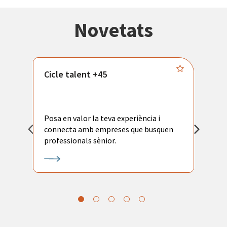
Novetats
Cicle talent +45
M
i
Posa en valor la teva experiència i
P
connecta amb empreses que busquen
ac
professionals sènior.
l