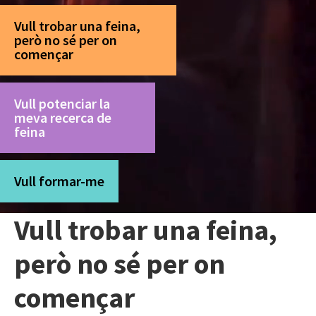
Vull trobar una feina,
però no sé per on
començar
Vull potenciar la
meva recerca de
feina
Vull formar-me
Vull trobar una feina,
però no sé per on
començar