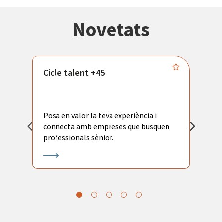
Novetats
Cicle talent +45
M
i
Posa en valor la teva experiència i
P
connecta amb empreses que busquen
ac
professionals sènior.
l