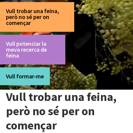
Vull trobar una feina,
però no sé per on
començar
Vull potenciar la
meva recerca de
feina
Vull formar-me
Vull trobar una feina,
però no sé per on
començar