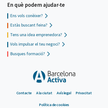
En què podem ajudar-te
Ens vols
conèixer?
Estàs buscant feina?
Tens una idea emprenedora?
Vols impulsar el teu negoci?
Busques formació?
Contacte
A la ciutat
Avís legal
Privacitat
Política de cookies