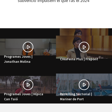
subvenció Impulsem el que fas el 2024
Programes Joves |
CreaFeina Plus | Frapont
Jonathan Molina
Programes Joves | Hípica
Reskilling Sectorial |
Can Taió
Mariner de Port