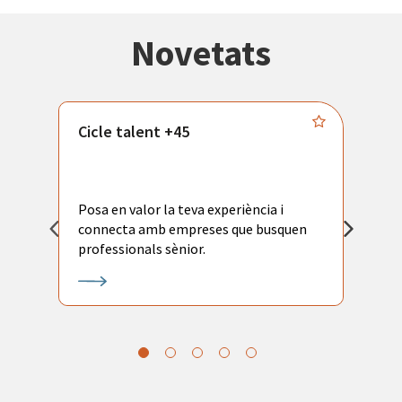
Novetats
Cicle talent +45
M
i
Posa en valor la teva experiència i
P
connecta amb empreses que busquen
ac
professionals sènior.
l