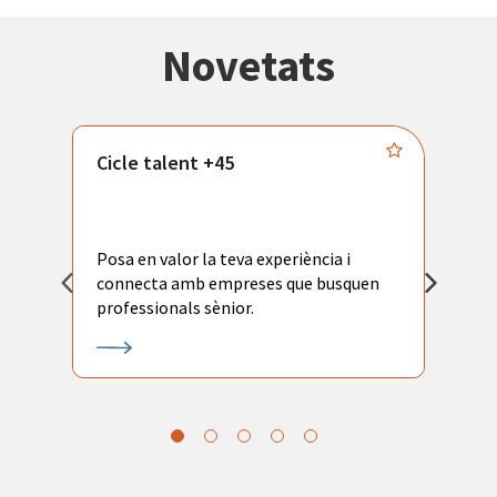
Novetats
Cicle talent +45
M
i
Posa en valor la teva experiència i
P
connecta amb empreses que busquen
ac
professionals sènior.
l