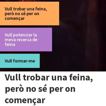
Vull trobar una feina,
però no sé per on
començar
Vull potenciar la
meva recerca de
feina
Vull formar-me
Vull trobar una feina,
però no sé per on
començar