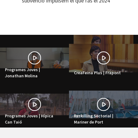
subvenció Impulsem el que fas el 2024
Programes Joves |
CreaFeina Plus | Frapont
Jonathan Molina
Programes Joves | Hípica
Reskilling Sectorial |
Can Taió
Mariner de Port