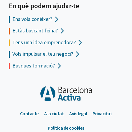
En què podem ajudar-te
Ens vols
conèixer?
Estàs buscant feina?
Tens una idea emprenedora?
Vols impulsar el teu negoci?
Busques formació?
Contacte
A la ciutat
Avís legal
Privacitat
Política de cookies