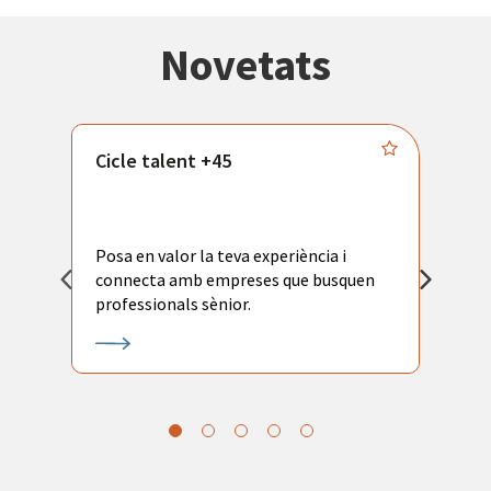
Novetats
Cicle talent +45
M
i
Posa en valor la teva experiència i
P
connecta amb empreses que busquen
ac
professionals sènior.
l