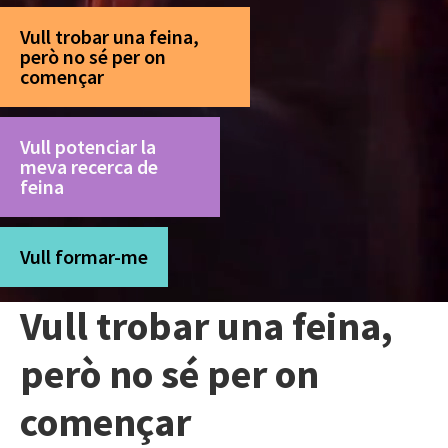
Vull trobar una feina,
però no sé per on
començar
Vull potenciar la
meva recerca de
feina
Vull formar-me
Vull trobar una feina,
però no sé per on
començar