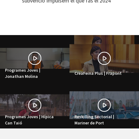
subvenció Impulsem el que fas el 2024
Programes Joves |
CreaFeina Plus | Frapont
Jonathan Molina
Programes Joves | Hípica
Reskilling Sectorial |
Can Taió
Mariner de Port