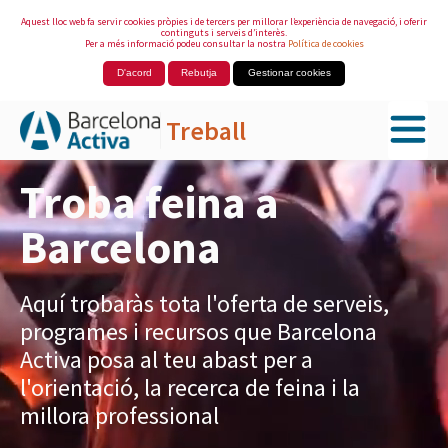
Aquest lloc web fa servir cookies pròpies i de tercers per millorar l’experiència de navegació, i oferir
continguts i serveis d’interès.
Per a més informació podeu consultar la nostra
Política de cookies
D'acord
Rebutja
Gestionar cookies
Treball
Salta al contingut principal
Troba feina a
Barcelona
Aquí trobaràs tota l'oferta de serveis,
programes i recursos que Barcelona
Activa posa al teu abast per a
l'orientació, la recerca de feina i la
millora professional