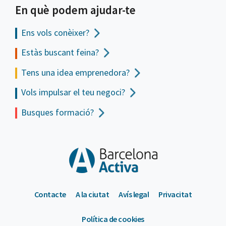
En què podem ajudar-te
Ens vols
conèixer?
Estàs buscant feina?
Tens una idea emprenedora?
Vols impulsar el teu negoci?
Busques formació?
Contacte
A la ciutat
Avís legal
Privacitat
Política de cookies