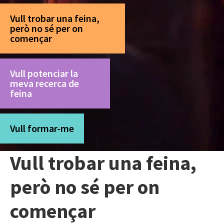
Vull trobar una feina,
però no sé per on
començar
Vull potenciar la
meva recerca de
feina
Vull formar-me
Vull trobar una feina,
però no sé per on
començar