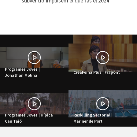
subvenció Impulsem el que fas el 2024
Programes Joves |
CreaFeina Plus | Frapont
Jonathan Molina
Programes Joves | Hípica
Reskilling Sectorial |
Can Taió
Mariner de Port