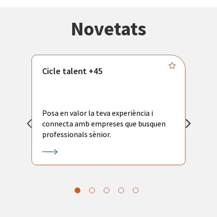
Novetats
Cicle talent +45
M
i
Posa en valor la teva experiència i
P
connecta amb empreses que busquen
ac
professionals sènior.
l