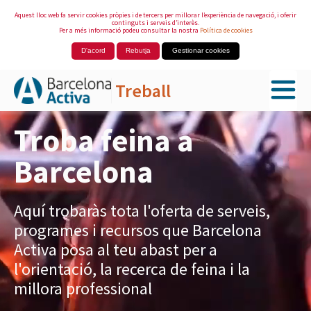
Aquest lloc web fa servir cookies pròpies i de tercers per millorar l’experiència de navegació, i oferir
continguts i serveis d’interès.
Per a més informació podeu consultar la nostra
Política de cookies
D'acord
Rebutja
Gestionar cookies
Treball
Salta al contingut principal
Troba feina a
Barcelona
Aquí trobaràs tota l'oferta de serveis,
programes i recursos que Barcelona
Activa posa al teu abast per a
l'orientació, la recerca de feina i la
millora professional