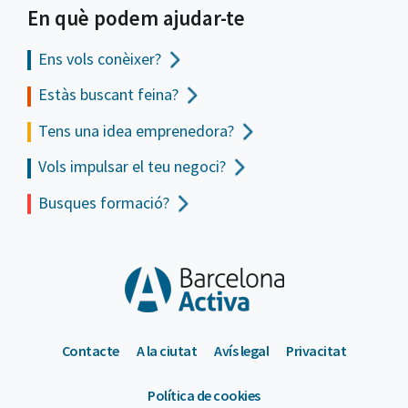
En què podem ajudar-te
Ens vols
conèixer?
Estàs buscant feina?
Tens una idea emprenedora?
Vols impulsar el teu negoci?
Busques formació?
Contacte
A la ciutat
Avís legal
Privacitat
Política de cookies