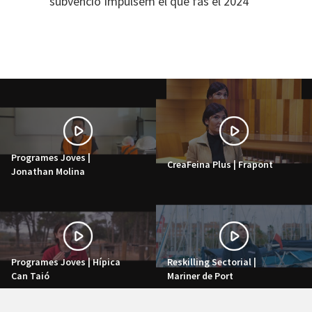
subvenció Impulsem el que fas el 2024
Programes Joves |
CreaFeina Plus | Frapont
Jonathan Molina
Programes Joves | Hípica
Reskilling Sectorial |
Can Taió
Mariner de Port