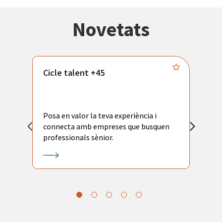
Novetats
Cicle talent +45
M
i
Posa en valor la teva experiència i
P
connecta amb empreses que busquen
ac
professionals sènior.
l