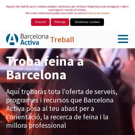
Aquest lloc web fa servir cookies pròpies i de tercers per millorar l’experiència de navegació, i oferir
continguts i serveis d’interès.
Per a més informació podeu consultar la nostra
Política de cookies
D'acord
Rebutja
Gestionar cookies
Treball
Salta al contingut principal
Troba feina a
Barcelona
Aquí trobaràs tota l'oferta de serveis,
programes i recursos que Barcelona
Activa posa al teu abast per a
l'orientació, la recerca de feina i la
millora professional