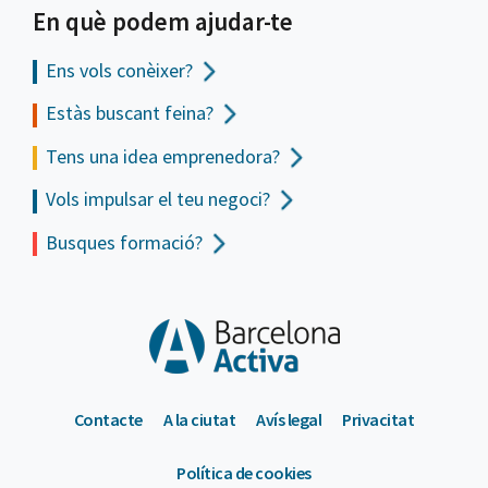
En què podem ajudar-te
Ens vols
conèixer?
Estàs buscant feina?
Tens una idea emprenedora?
Vols impulsar el teu negoci?
Busques formació?
Contacte
A la ciutat
Avís legal
Privacitat
Política de cookies