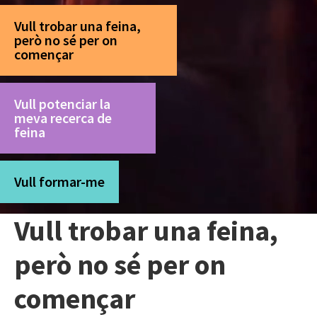
Vull trobar una feina,
però no sé per on
començar
Vull potenciar la
meva recerca de
feina
Vull formar-me
Vull trobar una feina,
però no sé per on
començar