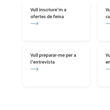
Vull inscriure'm a
Vu
ofertes de feina
c
Vull preparar-me per a
Vu
l'entrevista
e