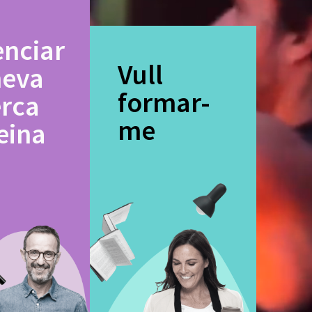
enciar
Vull
meva
formar-
erca
me
eina