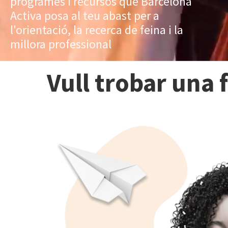
programes i recursos que Barcelona
Activa posa al teu abast per a
l'orientació, la recerca de feina i la
millora professional
Vull trobar una 