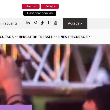
D'acord
Rebutja
Gestionar cookies
Accedeix
s Freqüents
I CURSOS
MERCAT DE TREBALL
EINES I RECURSOS