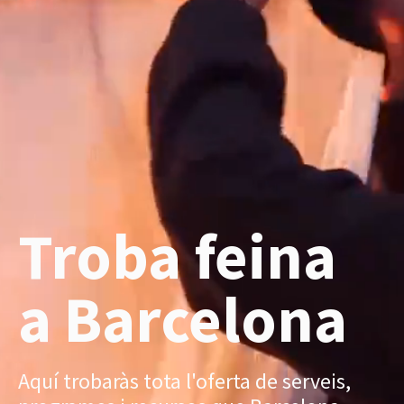
Troba feina
a Barcelona
Aquí trobaràs tota l'oferta de serveis,