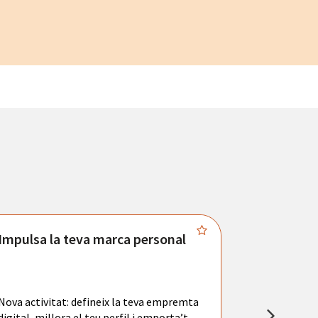
Impulsa la teva marca personal
Connecta
Troba't amb
principals se
Nova activitat: defineix la teva empremta
teu currícul
digital, millora el teu perfil i emporta’t
entrevistes 