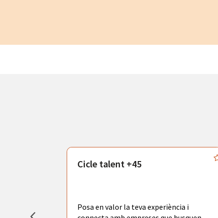
atègics
Cicle talent +45
odràs gaudir
adores de
tors
Posa en valor la teva experiència i
la ciutat de
connecta amb empreses que busquen