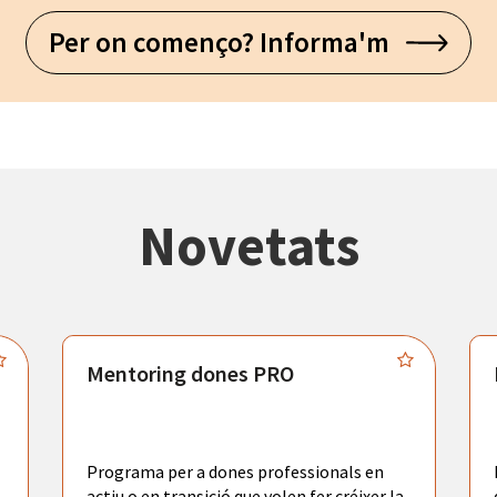
Per on començo? Informa'm
Novetats
Mentoring dones PRO
Programa per a dones professionals en
actiu o en transició que volen fer créixer la