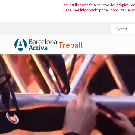
Aquest lloc web fa servir cookies pròpies i de 
Per a més informació podeu consultar la n
Treball
Salta al contingut principal