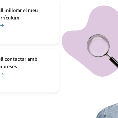
ll millorar el meu
urrículum
ll contactar amb
mpreses