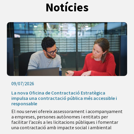
Notícies
06/07/2026
ica
Descobreix l’Agenda d’Estiu d’ESS: formació i e
ssible i
per fer créixer projectes d’economia social i so
La programació inclou sessions pràctiques sobr
ompanyament
gestió econòmica, vendes, eines digitals i
 per
emprenedoria, amb nous tallers previstos al
i fomentar
setembre
iental