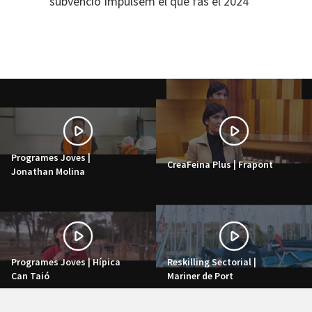
subvenció Impulsem el que fas el 2024
Programes Joves |
CreaFeina Plus | Frapont
Jonathan Molina
Programes Joves | Hípica
Reskilling Sectorial |
Can Taió
Mariner de Port