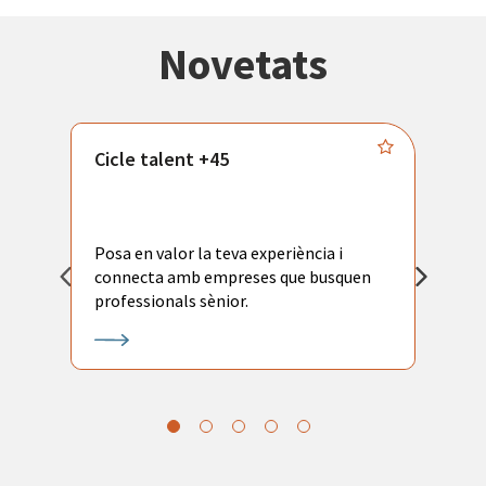
Novetats
Cicle talent +45
M
i
Posa en valor la teva experiència i
P
connecta amb empreses que busquen
ac
professionals sènior.
l