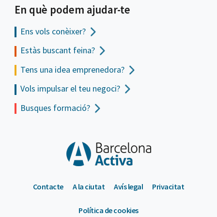
En què podem ajudar-te
Ens vols
conèixer?
Estàs buscant feina?
Tens una idea emprenedora?
Vols impulsar el teu negoci?
Busques formació?
Contacte
A la ciutat
Avís legal
Privacitat
Política de cookies