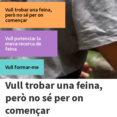
Vull trobar una feina,
però no sé per on
començar
Vull potenciar la
meva recerca de
feina
Vull formar-me
Vull trobar una feina,
però no sé per on
començar